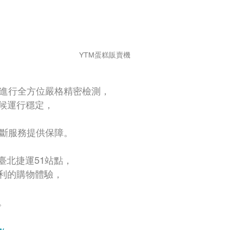
YTM蛋糕販賣機
 進行全方位嚴格精密檢測，
候運行穩定，
間斷服務提供保障。
臺北捷運51站點，
利的購物體驗，
。
w