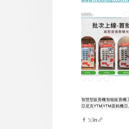
智慧型販賣機
智能販賣機
亞尼克YTM
YTM蛋糕機
亞