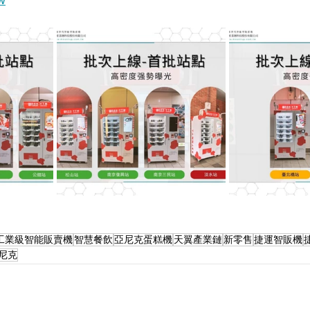
工業級智能販賣機
智慧餐飲
亞尼克蛋糕機
天翼產業鏈
新零售
捷運智販機
尼克