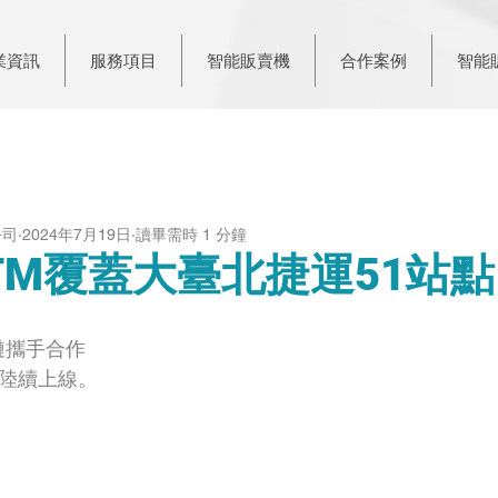
業資訊
服務項目
智能販賣機
合作案例
智能
公司
2024年7月19日
讀畢需時 1 分鐘
TM覆蓋大臺北捷運51站點
鏈攜手合作
，陸續上線。