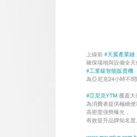
上線前 
#天翼產業鏈
確保場地與設備全天
#工業級智能販賣機
為亞尼克24小時不
#亞尼克YTM
 覆蓋大
為消費者提供極緻便
高密度强勢曝光，
有效提升品牌知名度
www.mountup.com.t