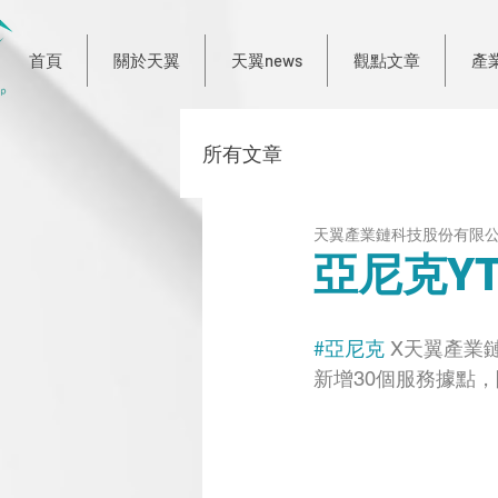
首頁
關於天翼
天翼news
觀點文章
產
所有文章
天翼產業鏈科技股份有限
亞尼克Y
#亞尼克
 X天翼產業
新增30個服務據點