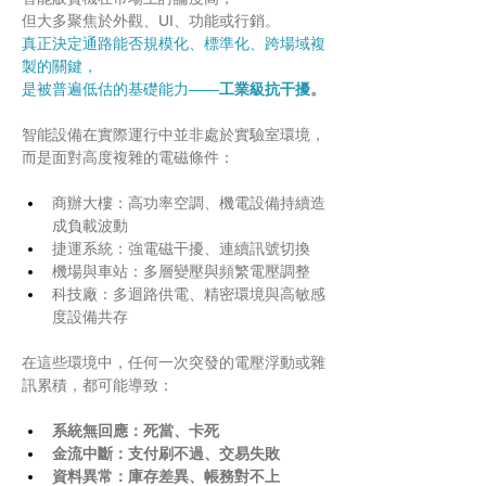
但大多聚焦於外觀、UI、功能或行銷。
真正決定通路能否規模化、標準化、跨場域複
製的關鍵，
是被普遍低估的基礎能力——
工業級抗干擾
。
智能設備在實際運行中並非處於實驗室環境，
而是面對高度複雜的電磁條件：
商辦大樓：高功率空調、機電設備持續造
成負載波動
捷運系統：強電磁干擾、連續訊號切換
機場與車站：多層變壓與頻繁電壓調整
科技廠：多迴路供電、精密環境與高敏感
度設備共存
在這些環境中，任何一次突發的電壓浮動或雜
訊累積，都可能導致：
系統無回應：死當、卡死
金流中斷：支付刷不過、交易失敗
資料異常：庫存差異、帳務對不上