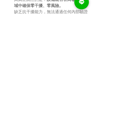
域中確保零干擾、零風險。
缺乏抗干擾能力，無法通過任何內部驗證
程序。
「智慧零售要做規模，設備
必須先達到工業標準。一個
品牌真正的成本，不來自硬
體採購，而來自不穩定所造
成的後續連鎖反應。抗干擾
是基礎，不是選配；沒有穩
定性，所有商業模式最後都
會浮在空中。」------創辦人 
楊子毅 Kevin
若企業需評估智能販賣機、導入 OMO、提升
場域營運效率，歡迎與我們聯繫。
https://lin.ee/oUIOkj8
Previous
Next