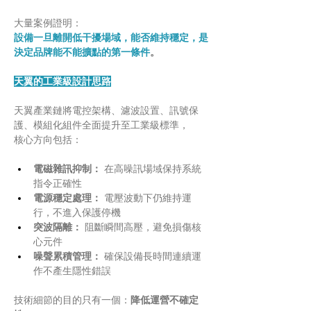
大量案例證明：
設備一旦離開低干擾場域，能否維持穩定，是
決定品牌能不能擴點的第一條件
。
天翼的工業級設計思路
天翼產業鏈將電控架構、濾波設置、訊號保
護、模組化組件全面提升至工業級標準，
核心方向包括：
電磁雜訊抑制：
 在高噪訊場域保持系統
指令正確性
電源穩定處理：
 電壓波動下仍維持運
行，不進入保護停機
突波隔離：
 阻斷瞬間高壓，避免損傷核
心元件
噪聲累積管理：
 確保設備長時間連續運
作不產生隱性錯誤
技術細節的目的只有一個：
降低運營不確定