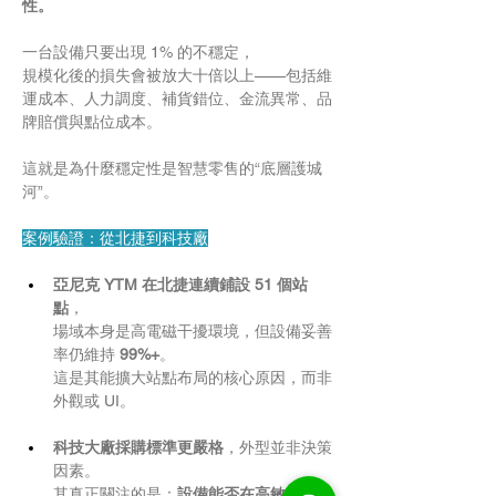
性。
一台設備只要出現 1% 的不穩定，
規模化後的損失會被放大十倍以上——包括維
運成本、人力調度、補貨錯位、金流異常、品
牌賠償與點位成本。
這就是為什麼穩定性是智慧零售的“底層護城
河”。
案例驗證：從北捷到科技廠
亞尼克 YTM 在北捷連續鋪設 51 個站
點
，
場域本身是高電磁干擾環境，但設備妥善
率仍維持 
99%+
。
這是其能擴大站點布局的核心原因，而非
外觀或 UI。
科技大廠採購標準更嚴格
，外型並非決策
因素。
其真正關注的是：
設備能否在高敏感度場