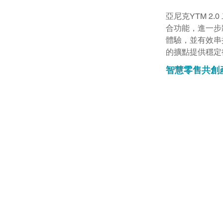
亞尼克YTM 
合功能，進一步
體驗，並有效串
的擴點提供穩定
智慧零售共創