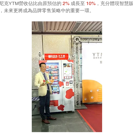
尼克YTM營收佔比由原預估的 
2% 
成長至 
10%
，充分體現智慧
，未來更將成為品牌零售策略中的重要一環。