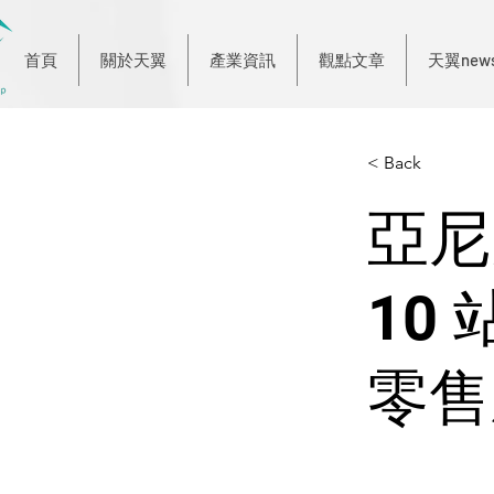
首頁
關於天翼
產業資訊
觀點文章
天翼new
< Back
亞尼
10
零售