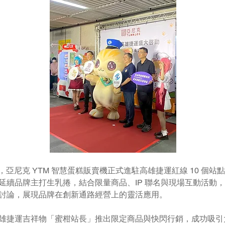
7日，亞尼克 YTM 智慧蛋糕販賣機正式進駐高雄捷運紅線 10 個
延續品牌主打生乳捲，結合限量商品、IP 聯名與現場互動活動
討論，展現品牌在創新通路經營上的靈活應用。
雄捷運吉祥物「蜜柑站長」推出限定商品與快閃行銷，成功吸引