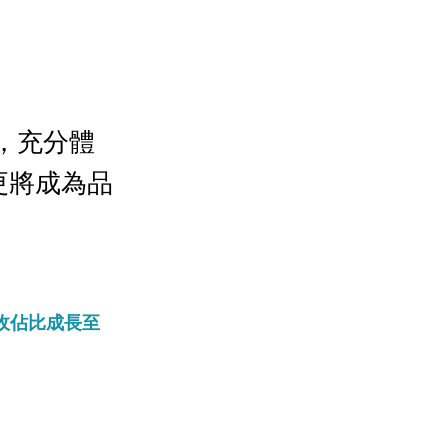
%，充分體
更將成為品
收佔比成長至 