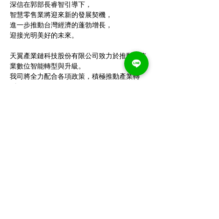
深信在郭部長睿智引導下，
智慧零售業將迎來新的發展契機，
進一步推動台灣經濟的蓬勃增長，
迎接光明美好的未來。
天翼產業鏈科技股份有限公司致力於推動零售
業數位智能轉型與升級。
我司將全力配合各項政策，積極推動產業轉
型，
促進產業鏈上下游的協同創新，
助力智慧零售業的蓬勃發展，
為國家經濟增長貢獻力量。
公司資訊
地址：新北市三重區重新路5段609巷14號10樓之8
電話：02-2999-7222
Email：meichankuo@mountup.com.tw
Line官方賬號：
@054kshcg
Links
​首頁
關於天翼
新聞中心
服務項目