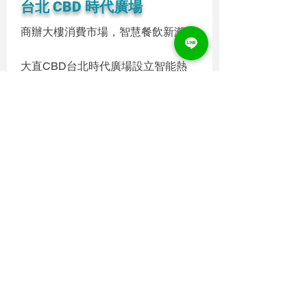
台北 CBD 時代廣場
商辦大樓消費市場，智慧餐飲新潮流
大直CBD台北時代廣場設立智能熱
食櫃，首日即引起廣大迴響，再一次
衝破銷售業績
Read More
2024年3月29日
昇恆昌台中機場
昇恆昌台中機場首座智能販賣機亮相
Read More
2024年2月22日
初茶弁飯Simply Carbs