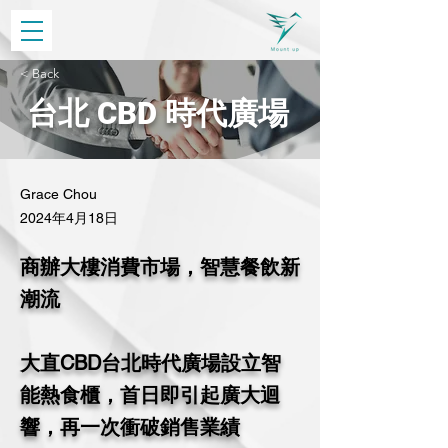
< Back
台北 CBD 時代廣場
Grace Chou
2024年4月18日
商辦大樓消費市場，智慧餐飲新
潮流
大直CBD台北時代廣場設立智
能熱食櫃，首日即引起廣大迴
響，再一次衝破銷售業績