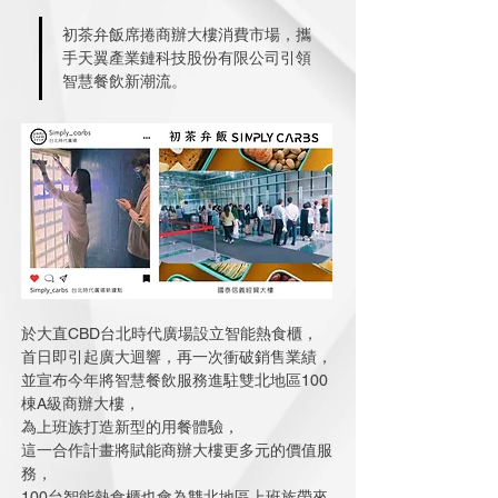
初茶弁飯席捲商辦大樓消費市場，攜
手天翼產業鏈科技股份有限公司引領
智慧餐飲新潮流。
於大直CBD台北時代廣場設立智能熱食櫃，
首日即引起廣大迴響，再一次衝破銷售業績，
並宣布今年將智慧餐飲服務進駐雙北地區100
棟A級商辦大樓，
為上班族打造新型的用餐體驗，
這一合作計畫將賦能商辦大樓更多元的價值服
務，
100台智能熱食櫃也會為雙北地區上班族帶來