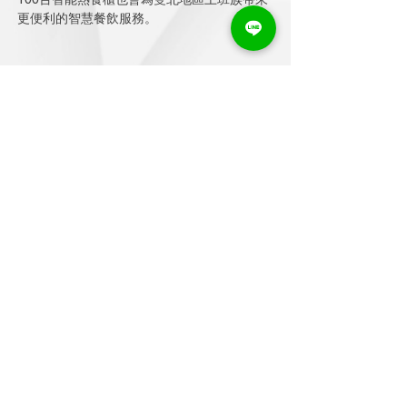
更便利的智慧餐飲服務。
上一項
下一項
公司資訊
地址：新北市三重區重新路5段609巷14號10樓之8
電話：02-2999-7222
Email：meichankuo@mountup.com.tw
Line官方賬號：
@054kshcg
Links
​首頁
關於天翼
新聞中心
服務項目
智能販賣機
案例分享
聯絡我們
聯絡我們
填寫需求表單
加入Line好友
©2026 天翼產業鏈科技股份有限公司 Mount up Industrial chain