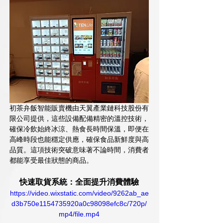
初茶弁飯智能販賣機由天翼產業鏈科技股份有
限公司提供，這些設備配備精密的溫控技術，
確保冷飲始終冰涼、熱食長時間保溫，即便在
高峰時段也能穩定供應，確保食品新鮮度與高
品質。這項技術突破意味著不論時間，消費者
都能享受最佳狀態的商品。
快速取貨系統：全面提升消費體驗
https://video.wixstatic.com/video/9262ab_ae
d3b750e1154735920a0c98098efc8c/720p/
mp4/file.mp4