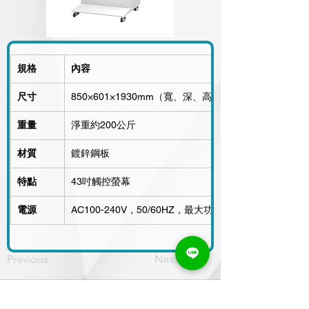
規格
內容
尺寸
850×601×1930mm（寬、深、高）
重量
淨重約200公斤
材質
鍍鋅鋼板
特點
43吋觸控螢幕
電源
AC100-240V，50/60HZ，最大功率200W（適用於110
Previous
Next