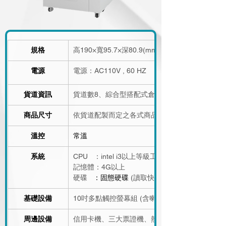
規格
高190×寬95.7×深80.9(mm) 
電源
電源：AC110V , 60 HZ
貨道資訊
貨道數8、綜合型搭配式倉道 (履帶、螺旋) (可選
商品尺寸
依貨道配製而定之各式商品
溫控
常溫
系統
CPU
：intel i3以上等級工業電腦 (
記憶體：4G以上
硬碟
：固態硬碟 
(讀取快 / 損壞率低)
基礎設備
10吋多點觸控螢幕組 (含喇叭)、自動除霧透明展
周邊設備
信用卡機、三大票證機、熱感式打印機、Qrcode掃