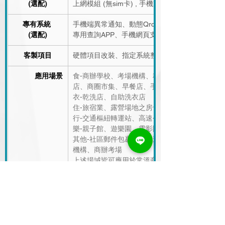
(選配)
上網模組 (無sim卡) , 手機支付模組
專有系統    
手機端異常通知、動態Qrcode API兌換、會員卡
(選配)
專用查詢APP、手機網頁支付
客製項目
硬體項目改裝、指定系統整合、制定功能串接
應用場景
食-商辦學校、考場機構、科技園區、醫療院所、
店、商圈市集、早餐店、手搖飲店
衣-乾洗店、自助洗衣店
住-旅宿業、露營場地之房卡領取、備品販售、餐
行-交通樞紐轉運站、高速公路休息站、自助洗車
樂-親子館、遊樂園、電影院、電子遊樂場、夾娃
其他-社區郵件包裹、得來速、外送餐點、團購商
機構、商辦考場
上述場域皆可應用於常溫商品之-
戶、增加會員數)、
非營業時間之物品暫存/領取/
流、加速商品迴轉率、創造營收
Previous
Next